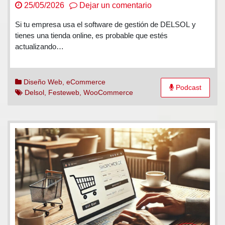
en
25/05/2026
Dejar un comentario
Conectar
Si tu empresa usa el software de gestión de DELSOL y
Factusol
tienes una tienda online, es probable que estés
con
actualizando…
WooCommerce
Diseño Web
,
eCommerce
Podcast
Delsol
,
Festeweb
,
WooCommerce