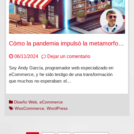
Cómo la pandemia impulsó la metamorfosis digital
en
06/11/2024
Dejar un comentario
Cómo
Soy Andy García, programador web especializado en
la
eCommerce, y he sido testigo de una transformación
pandemia
que muchos no esperaban: el…
impulsó
la
metamorfosis
Diseño Web
,
eCommerce
digital
WooCommerce
,
WordPress