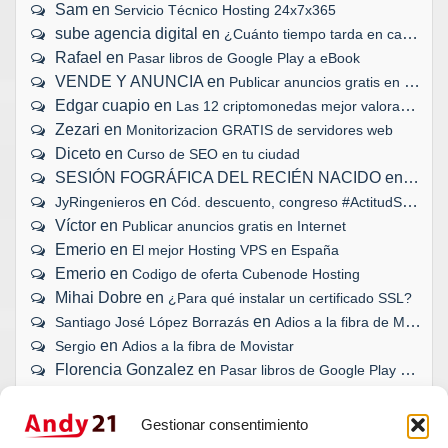
Sam
en
Servicio Técnico Hosting 24x7x365
sube agencia digital
en
¿Cuánto tiempo tarda en cargar tu web?
Rafael
en
Pasar libros de Google Play a eBook
VENDE Y ANUNCIA
en
Publicar anuncios gratis en Internet
Edgar cuapio
en
Las 12 criptomonedas mejor valoradas
Zezari
en
Monitorizacion GRATIS de servidores web
Diceto
en
Curso de SEO en tu ciudad
SESIÓN FOGRÁFICA DEL RECIÉN NACIDO
en
Biopar
en
JyRingenieros
Cód. descuento, congreso #ActitudSocial
Víctor
en
Publicar anuncios gratis en Internet
Emerio
en
El mejor Hosting VPS en España
Emerio
en
Codigo de oferta Cubenode Hosting
Mihai Dobre
en
¿Para qué instalar un certificado SSL?
en
Santiago José López Borrazás
Adios a la fibra de Movistar
en
Sergio
Adios a la fibra de Movistar
Florencia Gonzalez
en
Pasar libros de Google Play a eBook
Gestionar consentimiento