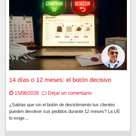
14 días o 12 meses: el botón decisivo
en
15/06/2026
Dejar un comentario
14
¿Sabías que sin el botón de desistimiento tus clientes
días
pueden devolver sus pedidos durante 12 meses? La UE
o
lo exige…
12
meses: