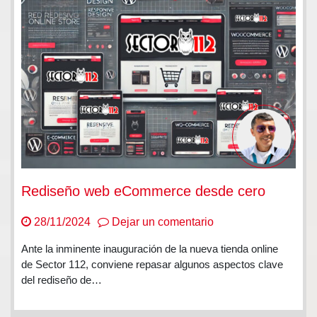
Rediseño web eCommerce desde cero
en
28/11/2024
Dejar un comentario
Rediseño
Ante la inminente inauguración de la nueva tienda online
web
de Sector 112, conviene repasar algunos aspectos clave
eCommerce
del rediseño de…
desde
cero