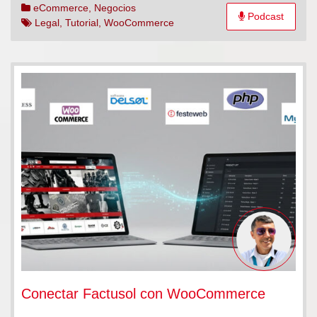
el
eCommerce
,
Negocios
Podcast
botón
Legal
,
Tutorial
,
WooCommerce
decisivo
Conectar Factusol con WooCommerce