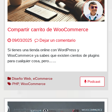
Compartir carrito de WooCommerce
en
09/03/2025
Dejar un comentario
Compartir
Si tienes una tienda online con WordPress y
carrito
WooCommerce ya sabes que existen cientos de plugins
de
para cualquier cosa, pero……
WooCommerce
Diseño Web
,
eCommerce
Podcast
PHP
,
WooCommerce