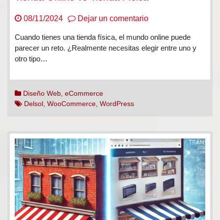
en
08/11/2024
Dejar un comentario
Tienda
Cuando tienes una tienda física, el mundo online puede
Online
parecer un reto. ¿Realmente necesitas elegir entre uno y
vs
otro tipo…
Tienda
Física
Diseño Web
,
eCommerce
Delsol
,
WooCommerce
,
WordPress