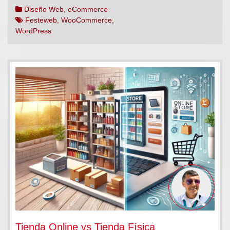
Diseño Web
,
eCommerce
Festeweb
,
WooCommerce
,
WordPress
Tienda Online vs Tienda Física