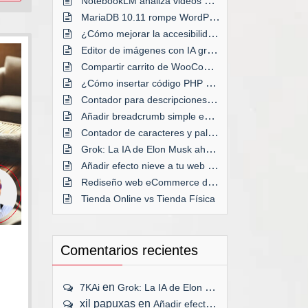
NotebookLM analiza videos de YouTube
MariaDB 10.11 rompe WordPress en Plesk
¿Cómo mejorar la accesibilidad de tu web?
Editor de imágenes con IA gratis
Compartir carrito de WooCommerce
¿Cómo insertar código PHP en WordPress?
Contador para descripciones de taxonomías
Añadir breadcrumb simple en WordPress
Contador de caracteres y palabras en WordPress
Grok: La IA de Elon Musk ahora GRATIS
Añadir efecto nieve a tu web por Navidad
Rediseño web eCommerce desde cero
Tienda Online vs Tienda Física
Comentarios recientes
en
7KAi
Grok: La IA de Elon Musk ahora GRATIS
r
xil papuxas
en
Añadir efecto nieve a tu web por Navidad