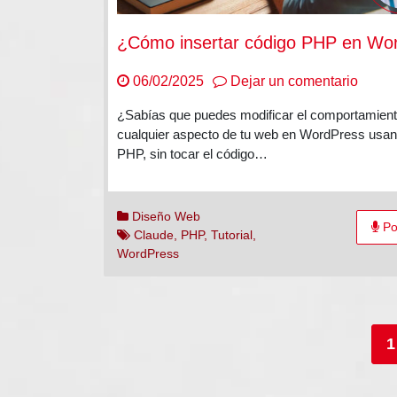
en
06/02/2025
Dejar un comentario
¿Cóm
¿Sabías que puedes modificar el comportamient
insert
cualquier aspecto de tu web en WordPress usa
códig
PHP, sin tocar el código…
PHP
en
WordP
Diseño Web
Po
Claude
,
PHP
,
Tutorial
,
WordPress
Paginación
1
de
entradas