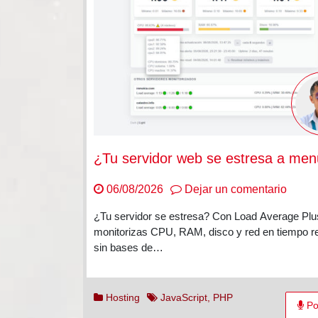
¿Tu servidor web se estresa a me
en
06/08/2026
Dejar un comentario
¿Tu
¿Tu servidor se estresa? Con Load Average Plu
servid
monitorizas CPU, RAM, disco y red en tiempo r
web
sin bases de…
se
estres
a
Hosting
JavaScript
,
PHP
Po
menu