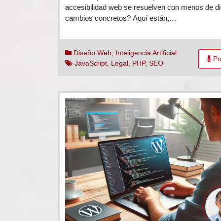
mejor
accesibilidad web se resuelven con menos de d
la
cambios concretos? Aquí están,…
accesi
de
tu
Diseño Web
,
Inteligencia Artificial
Po
web?
JavaScript
,
Legal
,
PHP
,
SEO