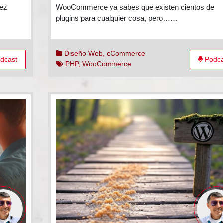
ar
carrito
iez
WooCommerce ya sabes que existen cientos de
de
plugins para cualquier cosa, pero……
bilidad
WooCom
Diseño Web
,
eCommerce
dcast
Podca
PHP
,
WooCommerce