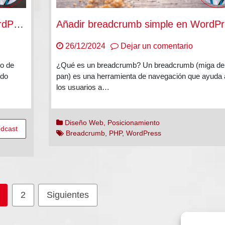
¿Cómo insertar código PHP en WordPress?
Añadir breadcrumb simple en WordPr
en
26/12/2024
Dejar un comentario
o
Añadir
o de
¿Qué es un breadcrumb? Un breadcrumb (miga de
ar
breadcr
ndo
pan) es una herramienta de navegación que ayuda 
o
simple
los usuarios a…
en
WordPre
ress?
Diseño Web
,
Posicionamiento
dcast
Breadcrumb
,
PHP
,
WordPress
2
Siguientes