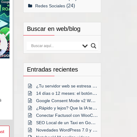
(24)
Redes Sociales
Buscar en web/blog
Entradas recientes
¿Tu servidor web se estresa a menudo?
14 días o 12 meses: el botón decisivo
s
Google Consent Mode v2 WordPress
¿Rápido y lejos? Que la IA te acompañe
Conectar Factusol con WooCommerce
ss
SEO Local de un Taxi en Google Maps
Novedades WordPress 7.0 y anteriores
st