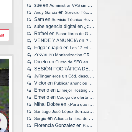
sue
en
Administrar VPS sin panel de control
en
Andy Garcia
Servicio Técnico Hosting 24x7x365
merce
Sam
en
Servicio Técnico Hosting 24x7x365
sube agencia digital
en
¿Cuánto tiempo tarda en cargar tu web?
Rafael
en
Pasar libros de Google Play a eBook
st
VENDE Y ANUNCIA
en
Publicar anuncios gratis en Internet
Edgar cuapio
en
Las 12 criptomonedas mejor valoradas
Zezari
en
Monitorizacion GRATIS de servidores web
Diceto
en
Curso de SEO en tu ciudad
SESIÓN FOGRÁFICA DEL RECIÉN NACIDO
en
JyRingenieros
Cód. descuento, congreso #ActitudSocial
Víctor
en
Publicar anuncios gratis en Internet
Emerio
en
El mejor Hosting VPS en España
Emerio
en
Codigo de oferta Cubenode Hosting
Mihai Dobre
en
¿Para qué instalar un certificado SSL?
en
Santiago José López Borrazás
Adios a la fibra d
en
Sergio
Adios a la fibra de Movistar
Florencia Gonzalez
en
Pasar libros de Google Play a eBook