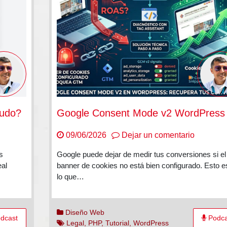
nudo?
Google Consent Mode v2 WordPress
en
09/06/2026
Dejar un comentario
Google
s
Google puede dejar de medir tus conversiones si el
or
Consent
eal
banner de cookies no está bien configurado. Esto e
Mode
lo que…
v2
a
WordPre
Diseño Web
dcast
Podca
do?
Legal
,
PHP
,
Tutorial
,
WordPress