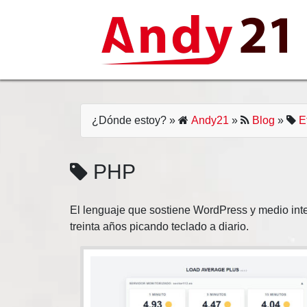
Skip
to
content
¿Dónde estoy?
»
Andy21
»
Blog
»
E
PHP
El lenguaje que sostiene WordPress y medio int
treinta años picando teclado a diario.