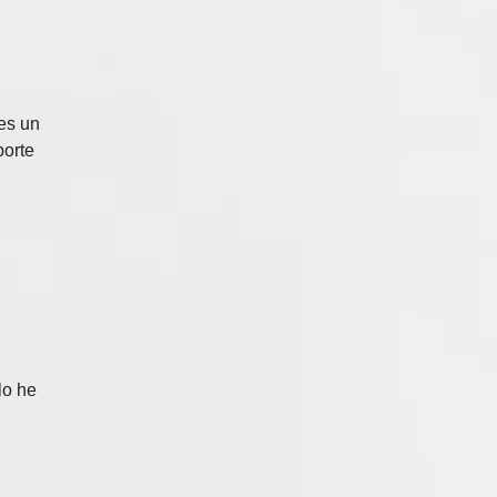
es un
porte
lo he