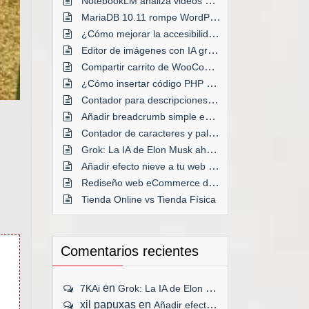
NotebookLM analiza videos de YouTube
MariaDB 10.11 rompe WordPress en Plesk
¿Cómo mejorar la accesibilidad de tu web?
Editor de imágenes con IA gratis
Compartir carrito de WooCommerce
¿Cómo insertar código PHP en WordPress?
Contador para descripciones de taxonomías
Añadir breadcrumb simple en WordPress
Contador de caracteres y palabras en WordPress
Grok: La IA de Elon Musk ahora GRATIS
Añadir efecto nieve a tu web por Navidad
Rediseño web eCommerce desde cero
Tienda Online vs Tienda Física
Comentarios recientes
en
7KAi
Grok: La IA de Elon Musk ahora GRATIS
xil papuxas
en
Añadir efecto nieve a tu web por Navidad