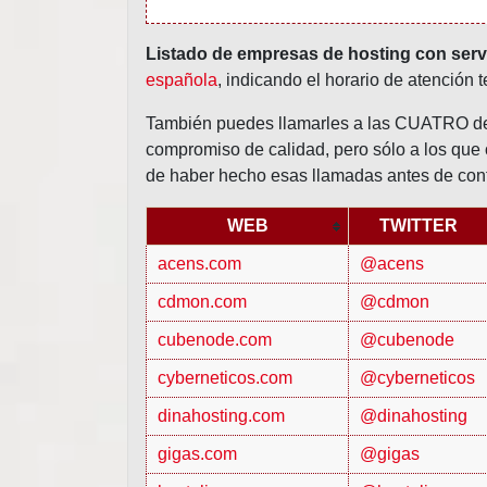
Listado de empresas de hosting con servi
española
, indicando el horario de atención 
También puedes llamarles a las CUATRO de 
compromiso de calidad, pero sólo a los que 
de haber hecho esas llamadas antes de cont
WEB
TWITTER
acens.com
@acens
cdmon.com
@cdmon
cubenode.com
@cubenode
cyberneticos.com
@cyberneticos
dinahosting.com
@dinahosting
gigas.com
@gigas