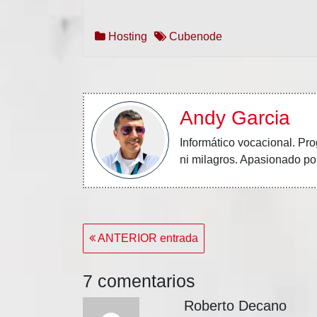
Hosting
Cubenode
Andy Garcia
Informático vocacional.
Pro
ni milagros. Apasionado por
Navegación
ANTERIOR entrada
de
entradas
7 comentarios
Roberto Decano