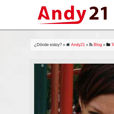
Skip
to
content
¿Dónde estoy?
»
Andy21
»
Blog
»
T