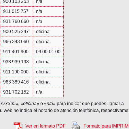
900 103 253
n/a
911 015 757
n/a
931 760 060
n/a
900 525 247
oficina
966 343 060
oficina
911 401 900
09:00-01:00
933 939 198
oficina
911 190 000
oficina
963 389 416
oficina
931 702 152
n/a
4x7x365
«, «
oficina
» o «
n/a
» para indicar que puedes llamar a
su web no indica el horario de atención telefónica, respectivame
Ver en formato PDF
Formato para IMPRIM