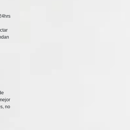
 24hrs
ctar
ondan
de
mejor
s, no