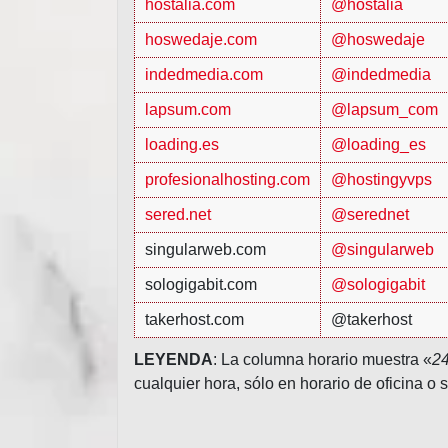
hostalia.com
@hostalia
hoswedaje.com
@hoswedaje
indedmedia.com
@indedmedia
lapsum.com
@lapsum_com
loading.es
@loading_es
profesionalhosting.com
@hostingyvps
sered.net
@serednet
singularweb.com
@singularweb
sologigabit.com
@sologigabit
takerhost.com
@takerhost
LEYENDA
: La columna horario muestra «
2
cualquier hora, sólo en horario de oficina o 