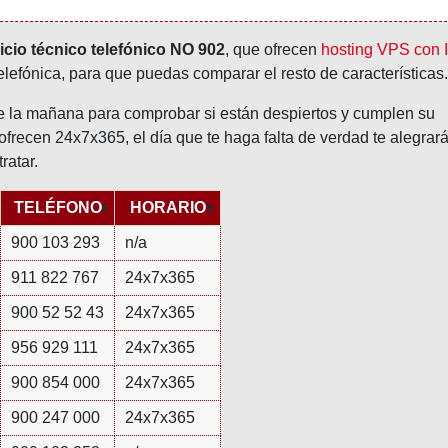
cio técnico telefónico NO 902
, que ofrecen
hosting VPS con 
telefónica, para que puedas comparar el resto de características.
la mañana para comprobar si están despiertos y cumplen su
ofrecen 24x7x365, el día que te haga falta de verdad te alegrar
ratar.
TELÉFONO
HORARIO
900 103 293
n/a
911 822 767
24x7x365
900 52 52 43
24x7x365
956 929 111
24x7x365
900 854 000
24x7x365
900 247 000
24x7x365