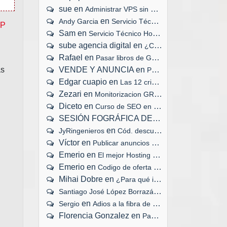
sue
en
Administrar VPS sin panel de control
en
Andy Garcia
Servicio Técnico Hosting 24x7x365
IP
Sam
en
Servicio Técnico Hosting 24x7x365
sube agencia digital
en
¿Cuánto tiempo tarda en cargar tu web?
Rafael
en
Pasar libros de Google Play a eBook
ás
VENDE Y ANUNCIA
en
Publicar anuncios gratis en Internet
Edgar cuapio
en
Las 12 criptomonedas mejor valoradas
Zezari
en
Monitorizacion GRATIS de servidores web
Diceto
en
Curso de SEO en tu ciudad
SESIÓN FOGRÁFICA DEL RECIÉN NACIDO
en
JyRingenieros
Cód. descuento, congreso #ActitudSocial
Víctor
en
Publicar anuncios gratis en Internet
Emerio
en
El mejor Hosting VPS en España
Emerio
en
Codigo de oferta Cubenode Hosting
Mihai Dobre
en
¿Para qué instalar un certificado SSL?
en
Santiago José López Borrazás
Adios a la fibra d
en
Sergio
Adios a la fibra de Movistar
Florencia Gonzalez
en
Pasar libros de Google Play a eBook