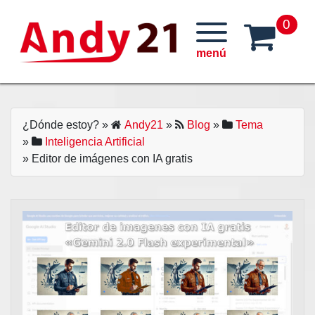
Skip
0
to
content
¿Dónde estoy?
»
Andy21
»
Blog
»
Tema
»
Inteligencia Artificial
» Editor de imágenes con IA gratis