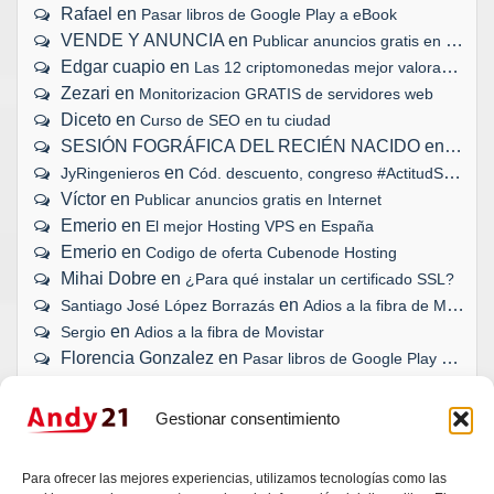
Rafael
en
Pasar libros de Google Play a eBook
VENDE Y ANUNCIA
en
Publicar anuncios gratis en Internet
Edgar cuapio
en
Las 12 criptomonedas mejor valoradas
Zezari
en
Monitorizacion GRATIS de servidores web
Diceto
en
Curso de SEO en tu ciudad
SESIÓN FOGRÁFICA DEL RECIÉN NACIDO
en
Biopar
en
JyRingenieros
Cód. descuento, congreso #ActitudSocial
Víctor
en
Publicar anuncios gratis en Internet
Emerio
en
El mejor Hosting VPS en España
Emerio
en
Codigo de oferta Cubenode Hosting
Mihai Dobre
en
¿Para qué instalar un certificado SSL?
en
Santiago José López Borrazás
Adios a la fibra de Movistar
en
Sergio
Adios a la fibra de Movistar
Florencia Gonzalez
en
Pasar libros de Google Play a eBook
Gestionar consentimiento
¿TU WEB, BLOG O TIENDA ONLINE
Para ofrecer las mejores experiencias, utilizamos tecnologías como las
SE HAN QUEDADO ATRÁS?