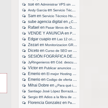
sue
en
Administrar VPS sin panel de control
en
Andy Garcia
Servicio Técnico Hosting 24x7x365
Sam
en
Servicio Técnico Hosting 24x7x365
sube agencia digital
en
¿Cuánto tiempo tarda en cargar tu web?
Rafael
en
Pasar libros de Google Play a eBook
VENDE Y ANUNCIA
en
Publicar anuncios gratis en Internet
Edgar cuapio
en
Las 12 criptomonedas mejor valoradas
Zezari
en
Monitorizacion GRATIS de servidores web
Diceto
en
Curso de SEO en tu ciudad
SESIÓN FOGRÁFICA DEL RECIÉN NACIDO
en
JyRingenieros
Cód. descuento, congreso #ActitudSocial
Víctor
en
Publicar anuncios gratis en Internet
Emerio
en
El mejor Hosting VPS en España
Emerio
en
Codigo de oferta Cubenode Hosting
Mihai Dobre
en
¿Para qué instalar un certificado SSL?
en
Santiago José López Borrazás
Adios a la fibra d
en
Sergio
Adios a la fibra de Movistar
Florencia Gonzalez
en
Pasar libros de Google Play a eBook