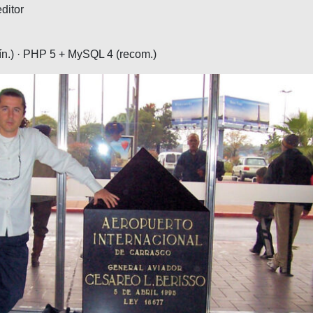
ditor
n.) · PHP 5 + MySQL 4 (recom.)