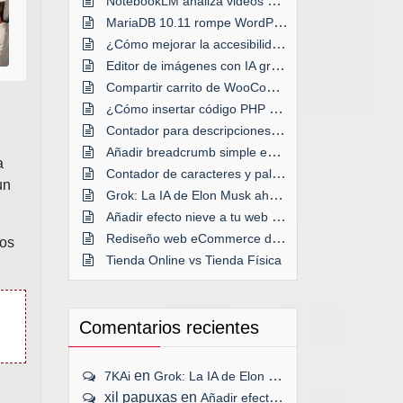
NotebookLM analiza videos de YouTube
MariaDB 10.11 rompe WordPress en Plesk
¿Cómo mejorar la accesibilidad de tu web?
Editor de imágenes con IA gratis
Compartir carrito de WooCommerce
¿Cómo insertar código PHP en WordPress?
Contador para descripciones de taxonomías
Añadir breadcrumb simple en WordPress
a
Contador de caracteres y palabras en WordPress
un
Grok: La IA de Elon Musk ahora GRATIS
Añadir efecto nieve a tu web por Navidad
Rediseño web eCommerce desde cero
los
Tienda Online vs Tienda Física
Comentarios recientes
en
7KAi
Grok: La IA de Elon Musk ahora GRATIS
xil papuxas
en
Añadir efecto nieve a tu web por Navidad