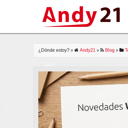
Skip
to
content
¿Dónde estoy?
»
Andy21
»
Blog
»
T