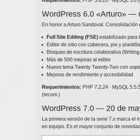
Requerimientos:
PHP 5.6.20 · MySQL 5.0 (m
WordPress 6.0 «Arturo» —
En honor a Arturo Sandoval. Consolidación de
Full Site Editing (FSE)
estabilizado para
Editor de sitio con cabecera, pie y plantil
Bloqueo de escritura colaborativa (Writin
Más de 500 mejoras al editor
Nuevo tema Twenty Twenty-Two con sopo
Mejoras de rendimiento y accesibilidad
Requerimientos:
PHP 7.2.24 · MySQL 5.5.5 
(recom.)
WordPress 7.0 — 20 de ma
La primera versión de la serie 7.x marca el i
en equipo. Es el mayor conjunto de novedade