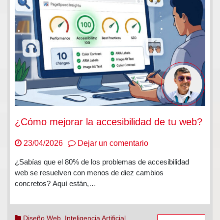
¿Cómo mejorar la accesibilidad de tu web?
en
23/04/2026
Dejar un comentario
¿Cómo
¿Sabías que el 80% de los problemas de accesibilidad
mejorar
web se resuelven con menos de diez cambios
la
concretos? Aquí están,…
accesibilidad
de
tu
Diseño Web
,
Inteligencia Artificial