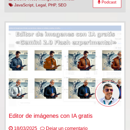
Podcast
web?
JavaScript
,
Legal
,
PHP
,
SEO
Editor de imágenes con IA gratis
en
18/03/2025
Dejar un comentario