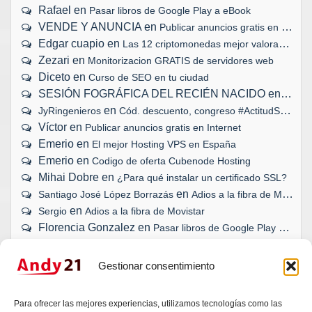
Rafael
en
Pasar libros de Google Play a eBook
VENDE Y ANUNCIA
en
Publicar anuncios gratis en Internet
Edgar cuapio
en
Las 12 criptomonedas mejor valoradas
Zezari
en
Monitorizacion GRATIS de servidores web
Diceto
en
Curso de SEO en tu ciudad
SESIÓN FOGRÁFICA DEL RECIÉN NACIDO
en
Biopar
en
JyRingenieros
Cód. descuento, congreso #ActitudSocial
Víctor
en
Publicar anuncios gratis en Internet
Emerio
en
El mejor Hosting VPS en España
Emerio
en
Codigo de oferta Cubenode Hosting
Mihai Dobre
en
¿Para qué instalar un certificado SSL?
en
Santiago José López Borrazás
Adios a la fibra de Movistar
en
Sergio
Adios a la fibra de Movistar
Florencia Gonzalez
en
Pasar libros de Google Play a eBook
Gestionar consentimiento
¿TU WEB, BLOG O TIENDA ONLINE
Para ofrecer las mejores experiencias, utilizamos tecnologías como las
SE HAN QUEDADO ATRÁS?