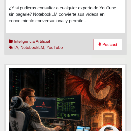
NotebookLM
¿Y si pudieras consultar a cualquier experto de YouTube
analiza
sin pagarle? NotebookLM convierte sus vídeos en
videos
conocimiento conversacional y permite…
de
YouTube
Inteligencia Artificial
Podcast
IA
,
NotebookLM
,
YouTube