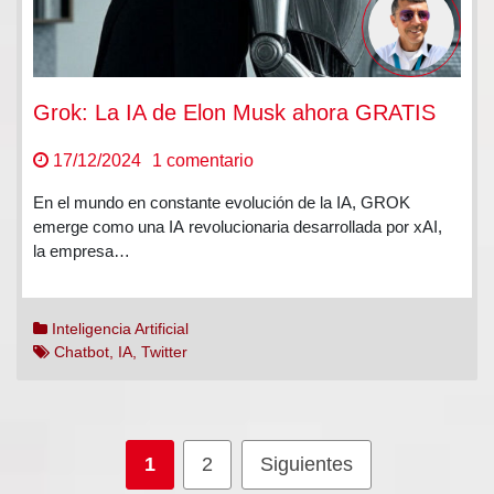
Grok: La IA de Elon Musk ahora GRATIS
en
17/12/2024
1 comentario
Grok:
En el mundo en constante evolución de la IA, GROK
La
emerge como una IA revolucionaria desarrollada por xAI,
IA
la empresa…
de
Elon
Musk
Inteligencia Artificial
ahora
Chatbot
,
IA
,
Twitter
GRATIS
Paginación
1
2
Siguientes
de