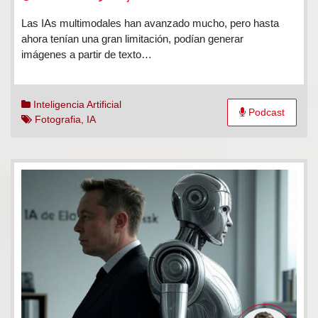
Editor
Las IAs multimodales han avanzado mucho, pero hasta
de
ahora tenían una gran limitación, podían generar
imágenes
imágenes a partir de texto…
con
IA
gratis
Inteligencia Artificial
Podcast
Fotografia
,
IA