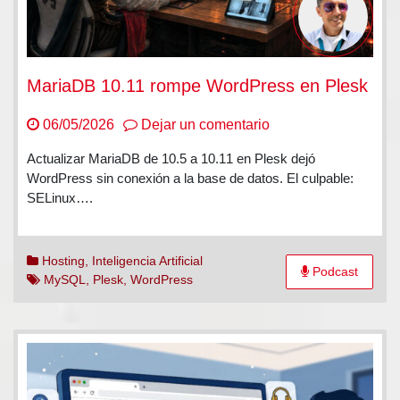
MariaDB 10.11 rompe WordPress en Plesk
en
06/05/2026
Dejar un comentario
MariaDB
Actualizar MariaDB de 10.5 a 10.11 en Plesk dejó
10.11
WordPress sin conexión a la base de datos. El culpable:
rompe
SELinux….
WordPress
en
Plesk
Hosting
,
Inteligencia Artificial
Podcast
MySQL
,
Plesk
,
WordPress