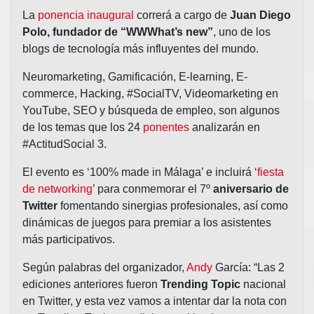
La
ponencia inaugural
correrá a cargo de
Juan Diego
Polo, fundador de “WWWhat’s new”
, uno de los
blogs de tecnología más influyentes del mundo.
Neuromarketing, Gamificación, E-learning, E-
commerce, Hacking, #SocialTV, Videomarketing en
YouTube, SEO y búsqueda de empleo, son algunos
de los temas que los 24
ponentes
analizarán en
#ActitudSocial 3.
El evento es ‘100% made in Málaga’ e incluirá ‘
fiesta
de networking
’ para conmemorar el 7º
aniversario de
Twitter
fomentando sinergias profesionales, así como
dinámicas de juegos para premiar a los asistentes
más participativos.
Según palabras del organizador,
Andy
García: “Las 2
ediciones anteriores fueron
Trending Topic
nacional
en Twitter, y esta vez vamos a intentar dar la nota con