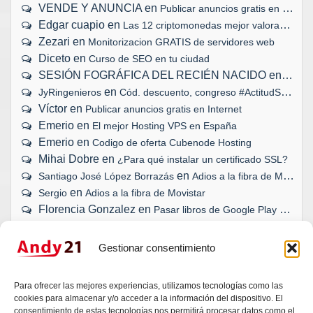
VENDE Y ANUNCIA
en
Publicar anuncios gratis en Internet
Edgar cuapio
en
Las 12 criptomonedas mejor valoradas
Zezari
en
Monitorizacion GRATIS de servidores web
Diceto
en
Curso de SEO en tu ciudad
SESIÓN FOGRÁFICA DEL RECIÉN NACIDO
en
Biopar
en
JyRingenieros
Cód. descuento, congreso #ActitudSocial
Víctor
en
Publicar anuncios gratis en Internet
Emerio
en
El mejor Hosting VPS en España
Emerio
en
Codigo de oferta Cubenode Hosting
Mihai Dobre
en
¿Para qué instalar un certificado SSL?
en
Santiago José López Borrazás
Adios a la fibra de Movistar
en
Sergio
Adios a la fibra de Movistar
Florencia Gonzalez
en
Pasar libros de Google Play a eBook
Gestionar consentimiento
¿TU WEB, BLOG O TIENDA ONLINE
Para ofrecer las mejores experiencias, utilizamos tecnologías como las
SE HAN QUEDADO ATRÁS?
cookies para almacenar y/o acceder a la información del dispositivo. El
consentimiento de estas tecnologías nos permitirá procesar datos como el