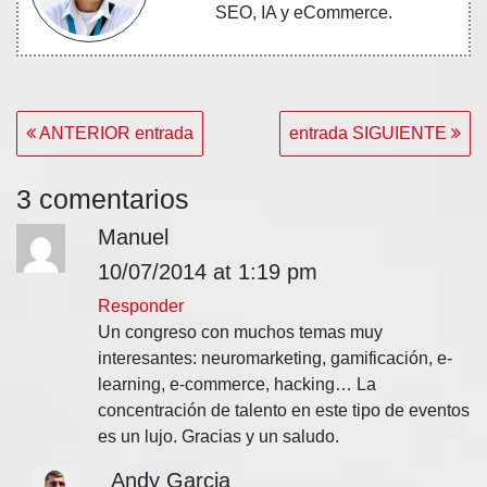
SEO, IA y eCommerce.
Navegación
ANTERIOR entrada
entrada SIGUIENTE
de
entradas
3 comentarios
Manuel
10/07/2014 at 1:19 pm
Responder
Un congreso con muchos temas muy
interesantes: neuromarketing, gamificación, e-
learning, e-commerce, hacking… La
concentración de talento en este tipo de eventos
es un lujo. Gracias y un saludo.
Andy Garcia