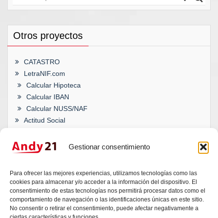
Otros proyectos
CATASTRO
LetraNIF.com
Calcular Hipoteca
Calcular IBAN
Calcular NUSS/NAF
Actitud Social
Gestionar consentimiento
¿TU WEB, BLOG O TIENDA ONLINE
Para ofrecer las mejores experiencias, utilizamos tecnologías como las
SE HAN QUEDADO ATRÁS?
cookies para almacenar y/o acceder a la información del dispositivo. El
consentimiento de estas tecnologías nos permitirá procesar datos como el
comportamiento de navegación o las identificaciones únicas en este sitio.
Da igual si es una idea, una duda técnica o un
No consentir o retirar el consentimiento, puede afectar negativamente a
proyecto que necesita un empujón. Andy escucha,
ciertas características y funciones.