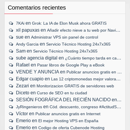
Comentarios recientes
en
7KAi
Grok: La IA de Elon Musk ahora GRATIS
xil papuxas
en
Añadir efecto nieve a tu web por Navidad
sue
en
Administrar VPS sin panel de control
en
Andy Garcia
Servicio Técnico Hosting 24x7x365
Sam
en
Servicio Técnico Hosting 24x7x365
sube agencia digital
en
¿Cuánto tiempo tarda en cargar tu web?
Rafael
en
Pasar libros de Google Play a eBook
VENDE Y ANUNCIA
en
Publicar anuncios gratis en Internet
Edgar cuapio
en
Las 12 criptomonedas mejor valoradas
Zezari
en
Monitorizacion GRATIS de servidores web
Diceto
en
Curso de SEO en tu ciudad
SESIÓN FOGRÁFICA DEL RECIÉN NACIDO
en
Biopar
en
JyRingenieros
Cód. descuento, congreso #ActitudSocial
Víctor
en
Publicar anuncios gratis en Internet
Emerio
en
El mejor Hosting VPS en España
Emerio
en
Codigo de oferta Cubenode Hosting