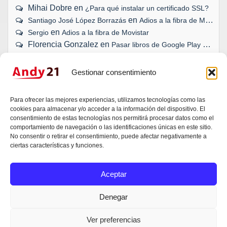
Mihai Dobre
en
¿Para qué instalar un certificado SSL?
en
Santiago José López Borrazás
Adios a la fibra de Movistar
en
Sergio
Adios a la fibra de Movistar
Florencia Gonzalez
en
Pasar libros de Google Play a eBook
Gestionar consentimiento
¿TU WEB, BLOG O TIENDA ONLINE
Para ofrecer las mejores experiencias, utilizamos tecnologías como las
SE HAN QUEDADO ATRÁS?
cookies para almacenar y/o acceder a la información del dispositivo. El
consentimiento de estas tecnologías nos permitirá procesar datos como el
comportamiento de navegación o las identificaciones únicas en este sitio.
Da igual si es una idea, una duda técnica o un
No consentir o retirar el consentimiento, puede afectar negativamente a
proyecto que necesita un empujón. Andy escucha,
ciertas características y funciones.
valora y responde. Sin compromisos.
Aceptar
Contactar con Andy García
Denegar
Ver preferencias
© 2026
Andy Garcia
(Andy21)