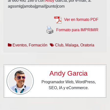
al 660 492 188 o con
Andy
García, por e-mail, a:
agssmlg[arroba]gmail[punto]com
Ver en formato PDF
Formato para IMPRIMIR
Eventos
,
Formación
Club
,
Malaga
,
Oratoria
Andy Garcia
Programador Web, WordPress,
SEO, IA y eCommerce.