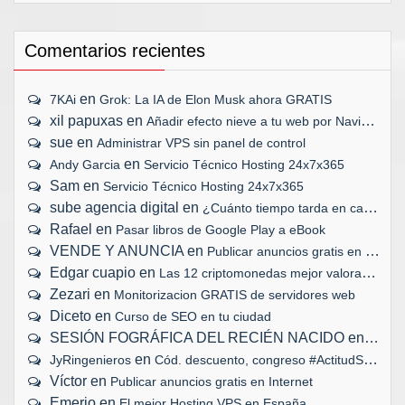
Comentarios recientes
en
7KAi
Grok: La IA de Elon Musk ahora GRATIS
xil papuxas
en
Añadir efecto nieve a tu web por Navidad
sue
en
Administrar VPS sin panel de control
en
Andy Garcia
Servicio Técnico Hosting 24x7x365
Sam
en
Servicio Técnico Hosting 24x7x365
sube agencia digital
en
¿Cuánto tiempo tarda en cargar tu web?
Rafael
en
Pasar libros de Google Play a eBook
VENDE Y ANUNCIA
en
Publicar anuncios gratis en Internet
Edgar cuapio
en
Las 12 criptomonedas mejor valoradas
Zezari
en
Monitorizacion GRATIS de servidores web
Diceto
en
Curso de SEO en tu ciudad
SESIÓN FOGRÁFICA DEL RECIÉN NACIDO
en
Biopar
en
JyRingenieros
Cód. descuento, congreso #ActitudSocial
Víctor
en
Publicar anuncios gratis en Internet
Emerio
en
El mejor Hosting VPS en España