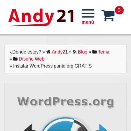
Skip
0
to
content
¿Dónde estoy?
»
Andy21
»
Blog
»
Tema
»
Diseño Web
» Instalar WordPress punto org GRATIS