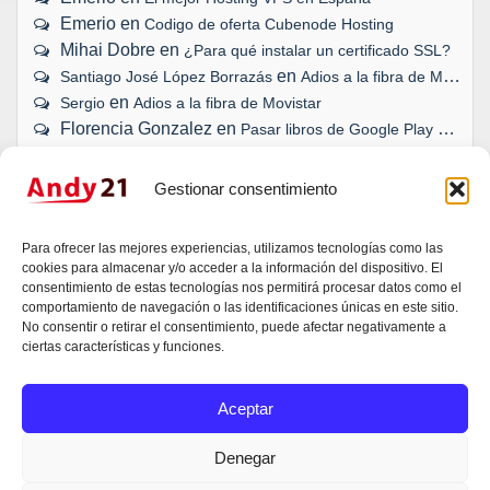
Emerio
en
Codigo de oferta Cubenode Hosting
Mihai Dobre
en
¿Para qué instalar un certificado SSL?
en
Santiago José López Borrazás
Adios a la fibra de Movistar
en
Sergio
Adios a la fibra de Movistar
Florencia Gonzalez
en
Pasar libros de Google Play a eBook
Gestionar consentimiento
¿TU WEB, BLOG O TIENDA ONLINE
Para ofrecer las mejores experiencias, utilizamos tecnologías como las
SE HAN QUEDADO ATRÁS?
cookies para almacenar y/o acceder a la información del dispositivo. El
consentimiento de estas tecnologías nos permitirá procesar datos como el
comportamiento de navegación o las identificaciones únicas en este sitio.
Da igual si es una idea, una duda técnica o un
No consentir o retirar el consentimiento, puede afectar negativamente a
proyecto que necesita un empujón. Andy escucha,
ciertas características y funciones.
valora y responde. Sin compromisos.
Aceptar
Contactar con Andy García
Denegar