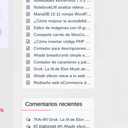
Novedades WordPress 7.0 y anteriores
NotebookLM analiza videos de YouTube
MariaDB 10.11 rompe WordPress en Plesk
¿Cómo mejorar la accesibilidad de tu web?
Editor de imágenes con IA gratis
Compartir carrito de WooCommerce
¿Cómo insertar código PHP en WordPress?
Contador para descripciones de taxonomías
Añadir breadcrumb simple en WordPress
Contador de caracteres y palabras en WordPress
Grok: La IA de Elon Musk ahora GRATIS
Añadir efecto nieve a tu web por Navidad
Rediseño web eCommerce desde cero
Comentarios recientes
og
,
en
7KAi
Grok: La IA de Elon Musk ahora GRATIS
xil papuxas
en
Añadir efecto nieve a tu web por Navidad