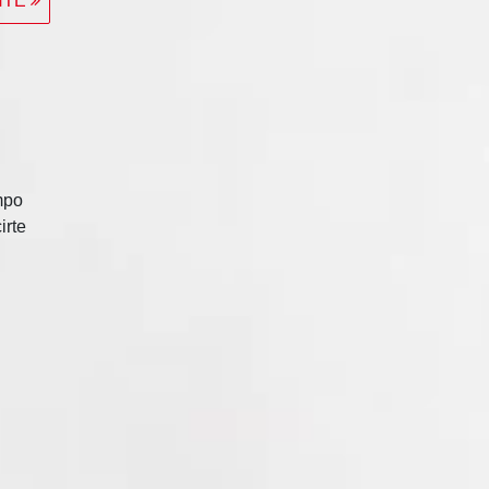
ENTE
mpo
irte