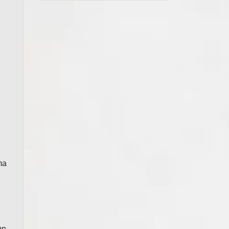
ma
un