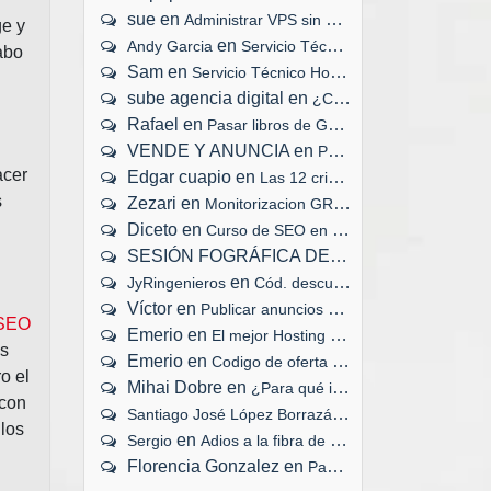
sue
en
Administrar VPS sin panel de control
ge y
en
Andy Garcia
Servicio Técnico Hosting 24x7x365
abo
Sam
en
Servicio Técnico Hosting 24x7x365
sube agencia digital
en
¿Cuánto tiempo tarda en cargar tu web?
Rafael
en
Pasar libros de Google Play a eBook
VENDE Y ANUNCIA
en
Publicar anuncios gratis en Internet
acer
Edgar cuapio
en
Las 12 criptomonedas mejor valoradas
s
Zezari
en
Monitorizacion GRATIS de servidores web
Diceto
en
Curso de SEO en tu ciudad
SESIÓN FOGRÁFICA DEL RECIÉN NACIDO
en
JyRingenieros
Cód. descuento, congreso #ActitudSocial
Víctor
en
Publicar anuncios gratis en Internet
 SEO
Emerio
en
El mejor Hosting VPS en España
os
Emerio
en
Codigo de oferta Cubenode Hosting
o el
Mihai Dobre
en
¿Para qué instalar un certificado SSL?
 con
en
Santiago José López Borrazás
Adios a la fibra d
 los
en
Sergio
Adios a la fibra de Movistar
Florencia Gonzalez
en
Pasar libros de Google Play a eBook