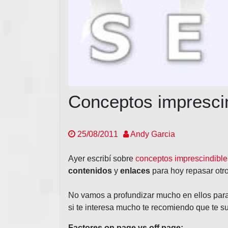
Conceptos impresci
25/08/2011
Andy Garcia
Ayer escribí sobre
conceptos imprescindibl
contenidos
y
enlaces
para hoy repasar otr
No vamos a profundizar mucho en ellos para
si te interesa mucho te recomiendo que te su
Factores on page vs off page: