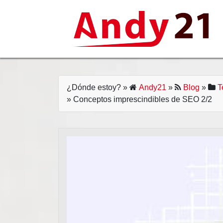
Skip
to
content
¿Dónde estoy?
»
Andy21
»
Blog
»
T
» Conceptos imprescindibles de SEO 2/2