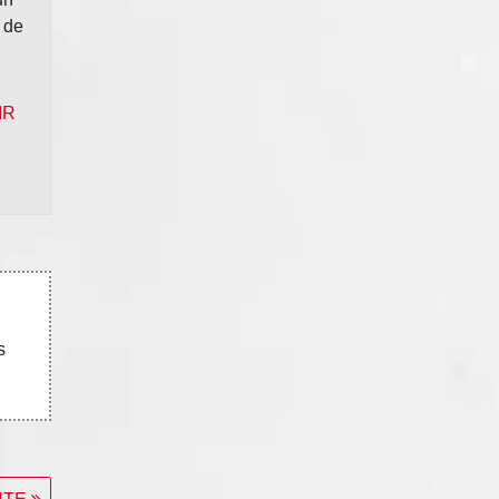
 de
IR
s