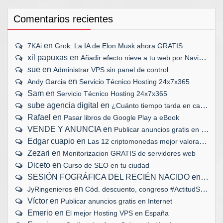
Comentarios recientes
en
7KAi
Grok: La IA de Elon Musk ahora GRATIS
xil papuxas
en
Añadir efecto nieve a tu web por Navidad
sue
en
Administrar VPS sin panel de control
en
Andy Garcia
Servicio Técnico Hosting 24x7x365
Sam
en
Servicio Técnico Hosting 24x7x365
sube agencia digital
en
¿Cuánto tiempo tarda en cargar tu web?
Rafael
en
Pasar libros de Google Play a eBook
VENDE Y ANUNCIA
en
Publicar anuncios gratis en Internet
Edgar cuapio
en
Las 12 criptomonedas mejor valoradas
Zezari
en
Monitorizacion GRATIS de servidores web
Diceto
en
Curso de SEO en tu ciudad
SESIÓN FOGRÁFICA DEL RECIÉN NACIDO
en
Biopar
en
JyRingenieros
Cód. descuento, congreso #ActitudSocial
Víctor
en
Publicar anuncios gratis en Internet
Emerio
en
El mejor Hosting VPS en España