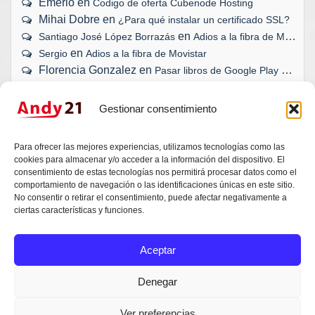
Emerio
en
Codigo de oferta Cubenode Hosting
Mihai Dobre
en
¿Para qué instalar un certificado SSL?
en
Santiago José López Borrazás
Adios a la fibra de Movistar
en
Sergio
Adios a la fibra de Movistar
Florencia Gonzalez
en
Pasar libros de Google Play a eBook
Gestionar consentimiento
¿TU WEB, BLOG O TIENDA ONLINE
Para ofrecer las mejores experiencias, utilizamos tecnologías como las
SE HAN QUEDADO ATRÁS?
cookies para almacenar y/o acceder a la información del dispositivo. El
consentimiento de estas tecnologías nos permitirá procesar datos como el
comportamiento de navegación o las identificaciones únicas en este sitio.
Da igual si es una idea, una duda técnica o un
No consentir o retirar el consentimiento, puede afectar negativamente a
proyecto que necesita un empujón. Andy escucha,
ciertas características y funciones.
valora y responde. Sin compromisos.
Aceptar
Contactar con Andy García
Denegar
Ver preferencias
© 2026
Andy Garcia
(Andy21)