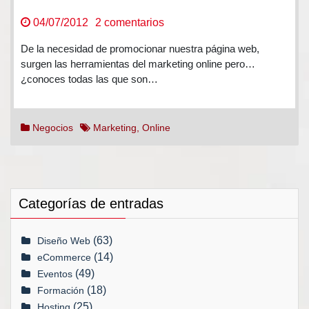
en
04/07/2012
2 comentarios
Herramientas
De la necesidad de promocionar nuestra página web,
del
surgen las herramientas del marketing online pero…
Marketing
¿conoces todas las que son…
Online
Negocios
Marketing
,
Online
Categorías de entradas
(63)
Diseño Web
(14)
eCommerce
(49)
Eventos
(18)
Formación
(25)
Hosting