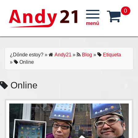
Skip
0
to
content
¿Dónde estoy?
»
Andy21
»
Blog
»
Etiqueta
»
Online
Online