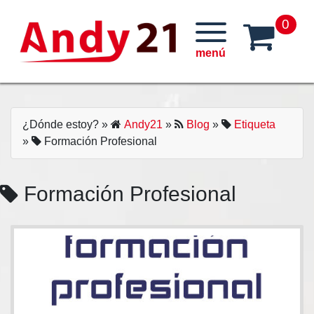
Skip
0
to
content
¿Dónde estoy?
»
Andy21
»
Blog
»
Etiqueta
»
Formación Profesional
Formación Profesional