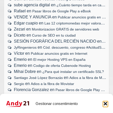
sube agencia digital
en
¿Cuánto tiempo tarda en cargar tu web?
Rafael
en
Pasar libros de Google Play a eBook
VENDE Y ANUNCIA
en
Publicar anuncios gratis en Internet
Edgar cuapio
en
Las 12 criptomonedas mejor valoradas
Zezari
en
Monitorizacion GRATIS de servidores web
Diceto
en
Curso de SEO en tu ciudad
SESIÓN FOGRÁFICA DEL RECIÉN NACIDO
en
Biopar
en
JyRingenieros
Cód. descuento, congreso #ActitudSocial
Víctor
en
Publicar anuncios gratis en Internet
Emerio
en
El mejor Hosting VPS en España
Emerio
en
Codigo de oferta Cubenode Hosting
Mihai Dobre
en
¿Para qué instalar un certificado SSL?
en
Santiago José López Borrazás
Adios a la fibra de Movistar
en
Sergio
Adios a la fibra de Movistar
Florencia Gonzalez
en
Pasar libros de Google Play a eBook
Gestionar consentimiento