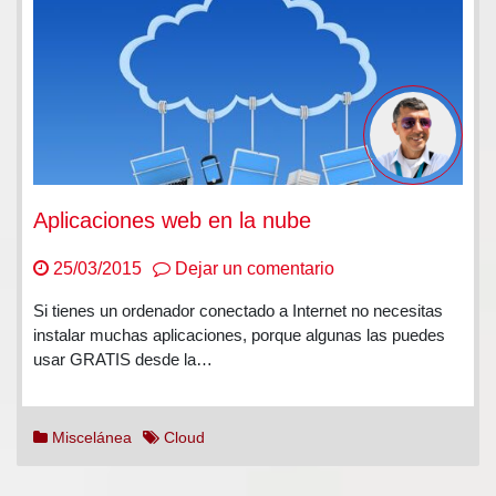
Aplicaciones web en la nube
en
25/03/2015
Dejar un comentario
Aplicaciones
Si tienes un ordenador conectado a Internet no necesitas
web
instalar muchas aplicaciones, porque algunas las puedes
en
usar GRATIS desde la…
la
nube
Miscelánea
Cloud