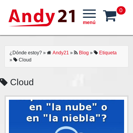
Skip
0
to
content
¿Dónde estoy?
»
Andy21
»
Blog
»
Etiqueta
»
Cloud
Cloud