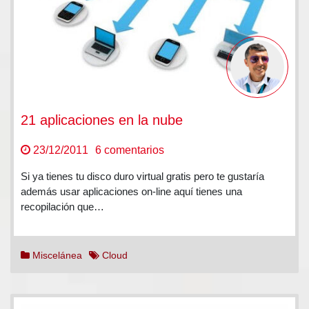
21 aplicaciones en la nube
en
23/12/2011
6 comentarios
21
Si ya tienes tu disco duro virtual gratis pero te gustaría
aplicaciones
además usar aplicaciones on-line aquí tienes una
en
recopilación que…
la
nube
Miscelánea
Cloud