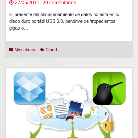
en
27/05/2011
20 comentarios
Disco
El presente del almacenamiento de datos no está en tu
duro
disco duro portátil USB 3.0, pendrive de ‘tropecientos’
virtual
gigas o…
gratis
Miscelánea
Cloud