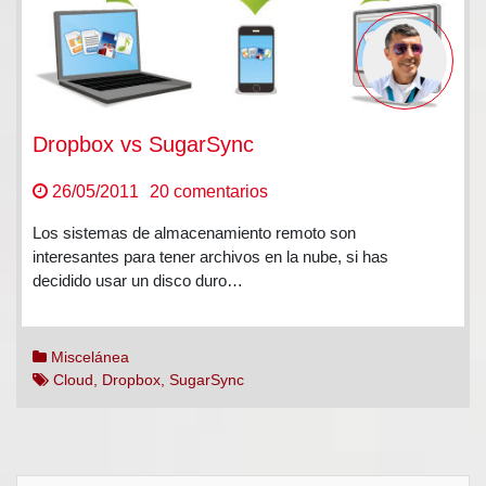
Dropbox vs SugarSync
en
26/05/2011
20 comentarios
Dropbox
Los sistemas de almacenamiento remoto son
vs
interesantes para tener archivos en la nube, si has
SugarSync
decidido usar un disco duro…
Miscelánea
Cloud
,
Dropbox
,
SugarSync