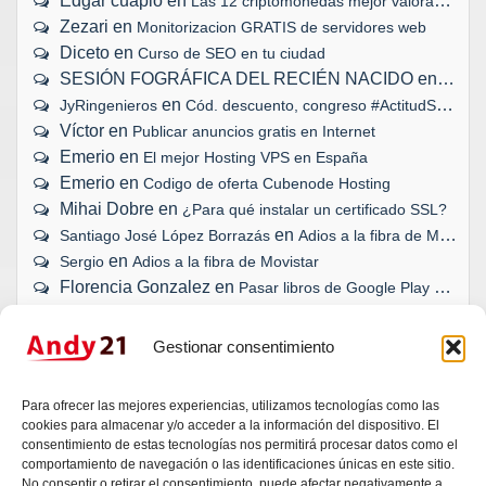
Edgar cuapio
en
Las 12 criptomonedas mejor valoradas
Zezari
en
Monitorizacion GRATIS de servidores web
Diceto
en
Curso de SEO en tu ciudad
SESIÓN FOGRÁFICA DEL RECIÉN NACIDO
en
Biopar
en
JyRingenieros
Cód. descuento, congreso #ActitudSocial
Víctor
en
Publicar anuncios gratis en Internet
Emerio
en
El mejor Hosting VPS en España
Emerio
en
Codigo de oferta Cubenode Hosting
Mihai Dobre
en
¿Para qué instalar un certificado SSL?
en
Santiago José López Borrazás
Adios a la fibra de Movistar
en
Sergio
Adios a la fibra de Movistar
Florencia Gonzalez
en
Pasar libros de Google Play a eBook
Gestionar consentimiento
¿TU WEB, BLOG O TIENDA ONLINE
Para ofrecer las mejores experiencias, utilizamos tecnologías como las
SE HAN QUEDADO ATRÁS?
cookies para almacenar y/o acceder a la información del dispositivo. El
consentimiento de estas tecnologías nos permitirá procesar datos como el
comportamiento de navegación o las identificaciones únicas en este sitio.
Da igual si es una idea, una duda técnica o un
No consentir o retirar el consentimiento, puede afectar negativamente a