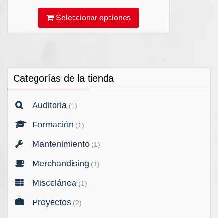
de
Este
precios:
Seleccionar opciones
producto
desde
tiene
1.224,00 €
múltiples
hasta
variantes.
2.448,00 €
Las
Categorías de la tienda
opciones
se
Auditoria
(1)
pueden
elegir
Formación
(1)
en
la
Mantenimiento
(1)
página
Merchandising
(1)
de
producto
Miscelánea
(1)
Proyectos
(2)