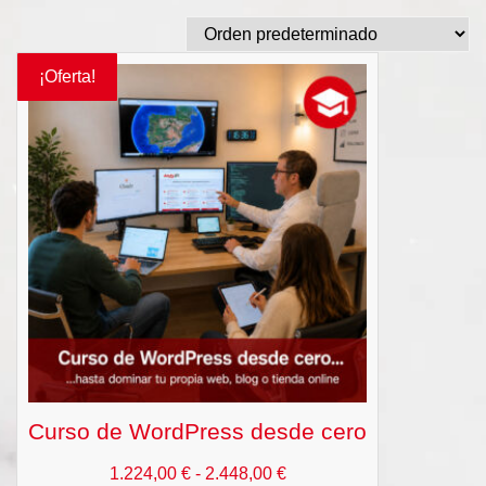
¡Oferta!
Curso de WordPress desde cero
Rango
1.224,00
€
-
2.448,00
€