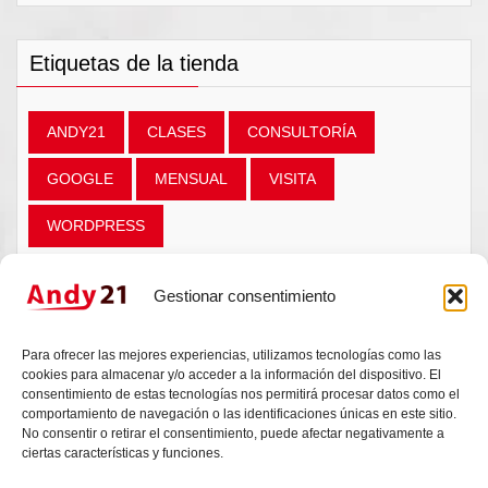
Etiquetas de la tienda
ANDY21
CLASES
CONSULTORÍA
GOOGLE
MENSUAL
VISITA
WORDPRESS
Gestionar consentimiento
¿TU WEB, BLOG O TIENDA ONLINE
Para ofrecer las mejores experiencias, utilizamos tecnologías como las
SE HAN QUEDADO ATRÁS?
cookies para almacenar y/o acceder a la información del dispositivo. El
consentimiento de estas tecnologías nos permitirá procesar datos como el
comportamiento de navegación o las identificaciones únicas en este sitio.
Da igual si es una idea, una duda técnica o un
No consentir o retirar el consentimiento, puede afectar negativamente a
proyecto que necesita un empujón. Andy escucha,
ciertas características y funciones.
valora y responde. Sin compromisos.